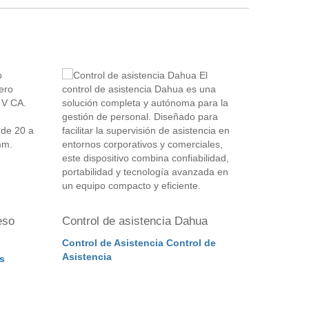
eso
Control de asistencia Dahua
Controla
reconoci
Control de Asistencia Control de
Asistencia
s
Control 
Reconoci
Acceso