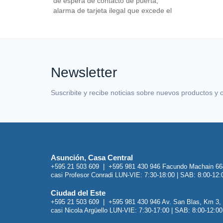
Newsletter
Suscribite y recibe noticias sobre nuevos productos y 
Asunción, Casa Central
+595 21 503 609 | +595 981 430 946 Facundo Machain 66
casi Profesor Conradi LUN-VIE: 7:30-18:00 | SAB: 8:00-12:
Ciudad del Este
+595 21 503 609 | +595 981 430 946 Av. San Blas, Km 3,
casi Nicola Argüello LUN-VIE: 7:30-17:00 | SAB: 8:00-12:00