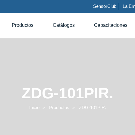
SensorClub
La Em
Productos
Catálogos
Capacitaciones
ZDG-101PIR.
Inicio
Productos
ZDG-101PIR.