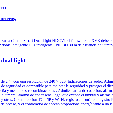
eco
orteros,
dual light