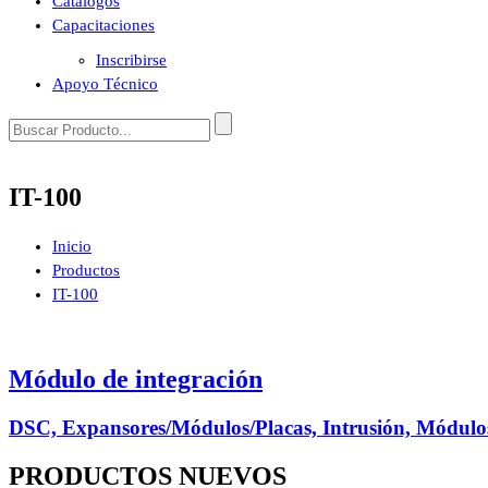
Catálogos
Capacitaciones
Inscribirse
Apoyo Técnico
IT-100
Inicio
Productos
IT-100
Módulo de integración
DSC, Expansores/Módulos/Placas, Intrusión, Módulos
PRODUCTOS
NUEVOS