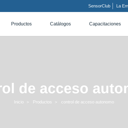
SensorClub
La Em
Productos
Catálogos
Capacitaciones
rol de acceso aut
Inicio
Productos
control de acceso autonomo