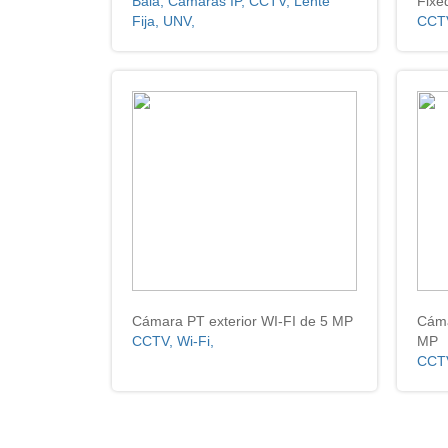
Bala, Cámaras IP, CCTV, Lente
Fixe
Fija, UNV,
CCTV
Cámara PT exterior WI-FI de 5 MP
Cáma
CCTV, Wi-Fi,
MP
CCTV