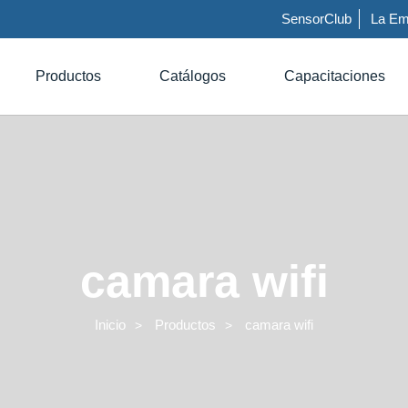
SensorClub
La Em
Productos
Catálogos
Capacitaciones
camara wifi
Inicio
Productos
camara wifi