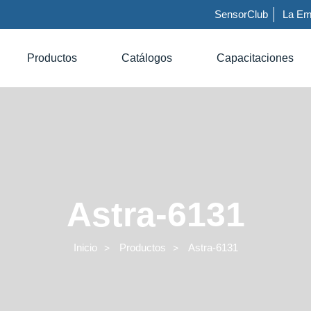
SensorClub
La Em
Productos
Catálogos
Capacitaciones
Astra-6131
Inicio
Productos
Astra-6131