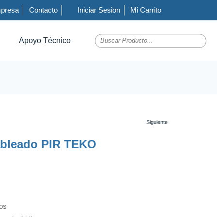
presa
Contacto
Iniciar Sesion
Mi Carrito
Apoyo Técnico
ableado PIR TEKO
os