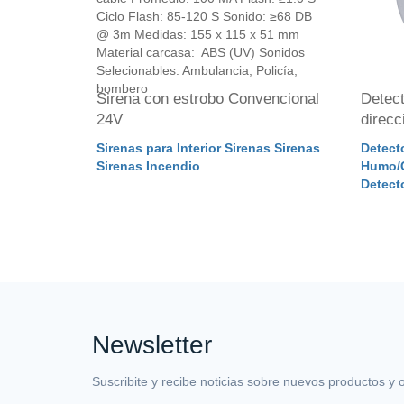
rico
Sirena con estrobo Convencional
Detect
24V
direc
nsores
Sirenas para Interior Sirenas Sirenas
Detect
etectores
Sirenas Incendio
Humo/C
dio
Detect
Newsletter
Suscribite y recibe noticias sobre nuevos productos y 