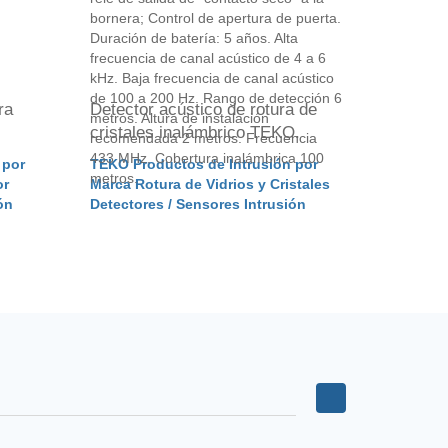
ra
Detector acústico de rotura de
Contacto
cristales inalámbrico TEKO.
inalámb
 por
TEKO Productos de Intrusión por
TEKO Pro
or
Marca Rotura de Vidrios y Cristales
Marca Det
ón
Detectores / Sensores Intrusión
Contacto
Intrusión