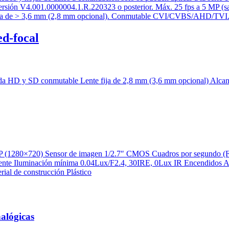
d-focal
alógicas