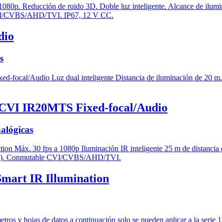
dio
s
CVI IR20MTS Fixed-focal/Audio
alógicas
rt IR Illumination