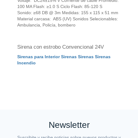
Sirena con estrobo Convencional 24V
De
T
Sirenas para Interior Sirenas Sirenas Sirenas
Incendio
De
To
In
Newsletter
Suscribite y recibe noticias sobre nuevos productos y